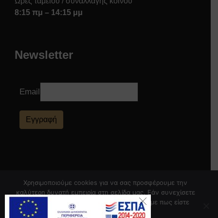
Ώρες ταμείου / συναλλαγής κοινού
8:15 πμ – 14:15 μμ
Newsletter
Email
Εγγραφή
Χρησιμοποιούμε cookies για να σας προσφέρουμε την
καλύτερη δυνατή εμπειρία στη σελίδα μας. Εάν συνεχίσετε
να χρησιμοποιείτε τη σελίδα, θα υποθέσουμε πως είστε
ικανοποιημένοι με αυτό.