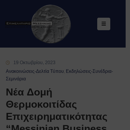
Επιμελητήριο
Υπηρεσίες
Ηλεκτρονική
Εξυπηρέτηση
19 Οκτωβρίου, 2023
Ειδική
Ανακοινώσεις-Δελτία Τύπου
Εκδηλώσεις-Συνέδρια-
‚
Πληροφόρηση
Σεμινάρια
Νέα Δομή
Ενημέρωση
Θερμοκοιτίδας
Επικοινωνία
Επιχειρηματικότητας
“Messinian Business