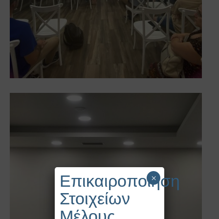
Επικαιροποίηση
×
Στοιχείων
Μέλους