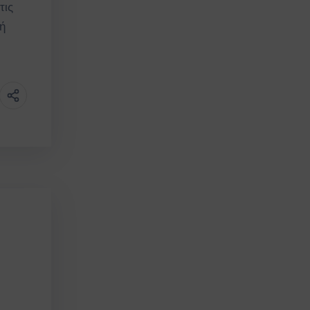
τις
ή