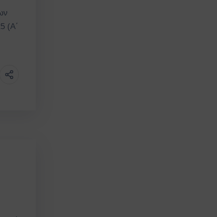
ων
5 (Α΄