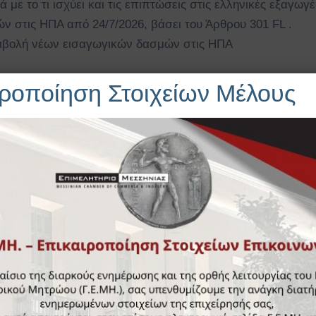
ε το τι ισχύει και τις επιπτώσεις στις ελληνικές εξαγωγέ
 στις ΗΠΑ από 24/7/2026, βάσει του Άρθρου 301 FL .
επιβολή νέων εισαγωγικών δασμών στις ΗΠΑ
ροποίηση Στοιχείων Μέλους
οιχεία ξένων χωρών
ογο Χωρών Αναφοράς Του Αιγυπτιακού