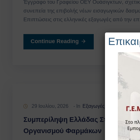
Έγγραφο του Γραφείου ΟΕΥ Ουάσιγκτων, σχετικά μ
συνεπεία της επιβολής νέων εισαγωγικών δασμών
Επιπτώσεις στις ελληνικές εξαγωγές από την 
Επικαι
Continue Reading
29 Ιουλίου, 2026
- In
Εξαγωγές
Οικονομικά Στ
‚
Συμπερίληψη Ελλάδας Στον Κατάλ
Οργανισμού Φαρμάκων