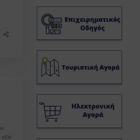
ων
 αξία