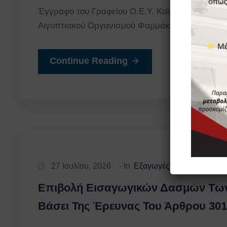
Έγγραφο του Γραφείου Ο.Ε.Υ. Καϊρου με θέμα 
Αιγυπτιακού Οργανισμού Φαρμάκων”. EDA Refer
Continue Reading
27 Ιουλίου, 2026
- In
Εξαγωγές
Οικονομικά Στ
‚
Επιβολή Εισαγωγικών Δασμών Των
Βάσει Της Έρευνας Του Άρθρου 301