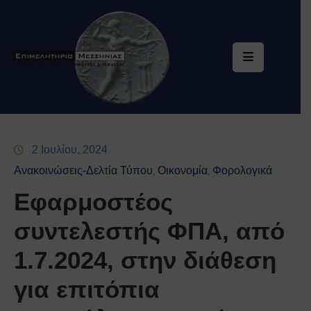
Επιμελητήριο
Υπηρεσίες
Ηλεκτρονική
Εξυπηρέτηση
2 Ιουλίου, 2024
Ειδική
Ανακοινώσεις-Δελτία Τύπου
Οικονομία
Φορολογικά
‚
‚
Πληροφόρηση
Εφαρμοστέος
Ενημέρωση
συντελεστής ΦΠΑ, από
Επικοινωνία
1.7.2024, στην διάθεση
για επιτόπια