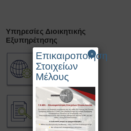
Υπηρεσίες Διοικητικής
Εξυπηρέτησης
Επικαιροποίηση
×
Στοιχείων
Μέλους