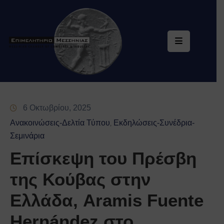
Επιμελητήριο
Υπηρεσίες
Ηλεκτρονική
Εξυπηρέτηση
6 Οκτωβρίου, 2025
Ειδική
Ανακοινώσεις-Δελτία Τύπου
Εκδηλώσεις-Συνέδρια-
‚
Πληροφόρηση
Σεμινάρια
Επίσκεψη του Πρέσβη
Ενημέρωση
της Κούβας στην
Επικοινωνία
Ελλάδα, Aramis Fuente
Hernández στο