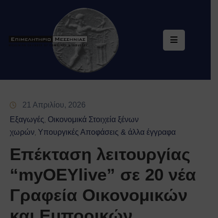
Επιμελητήριο
Υπηρεσίες
Ηλεκτρονική
Εξυπηρέτηση
21 Απριλίου, 2026
Ειδική
Εξαγωγές
Οικονομικά Στοιχεία ξένων
‚
Πληροφόρηση
χωρών
Υπουργικές Αποφάσεις & άλλα έγγραφα
‚
Επέκταση λειτουργίας
Ενημέρωση
“myOEYlive” σε 20 νέα
Επικοινωνία
Γραφεία Οικονομικών
και Εμπορικών