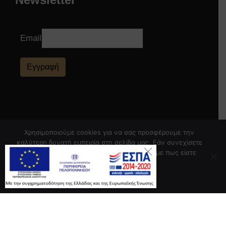
Email
Εγγραφή
Χρησιμοποιούμε cookies για να σας προσφέρουμε την
καλύτερη δυνατή εμπειρία στη σελίδα μας. Εάν συνεχίσετε
να χρησιμοποιείτε τη σελίδα, θα υποθέσουμε πως είστε
ικανοποιημένοι με αυτό.
Εντάξει
Portal Επιμελητηρίου Μεσσηνίας
Πολιτική Απορρήτου
© Powered by Knowledge AE