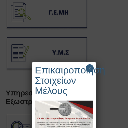
Επικαιροποίηση
×
Στοιχείων
Μέλους
Υπηρεσίες Ανάπτυξης &
Εξωστρέφειας