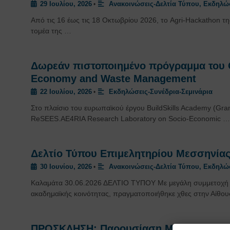
29 Ιουλίου, 2026
Ανακοινώσεις-Δελτία Τύπου
,
Εκδηλώσ
•
Από τις 16 έως τις 18 Οκτωβρίου 2026, το Agri-Hackathon τ
τομέα της …
Δωρεάν πιστοποιημένο πρόγραμμα του Ο
Economy and Waste Management
22 Ιουλίου, 2026
Εκδηλώσεις-Συνέδρια-Σεμινάρια
•
Στο πλαίσιο του ευρωπαϊκού έργου BuildSkills Academy (Gr
ReSEES.AE4RIA Research Laboratory on Socio-Economic …
Δελτίο Τύπου Επιμελητηρίου Μεσσηνίας
30 Ιουνίου, 2026
Ανακοινώσεις-Δελτία Τύπου
,
Εκδηλώσ
•
Καλαμάτα 30.06.2026 ΔΕΛΤΙΟ ΤΥΠΟΥ Με μεγάλη συμμετοχή εκ
ακαδημαϊκής κοινότητας, πραγματοποιήθηκε χθες στην Αίθο
ΠΡΟΣΚΛΗΣΗ: Παρουσίαση Μελέτης από 