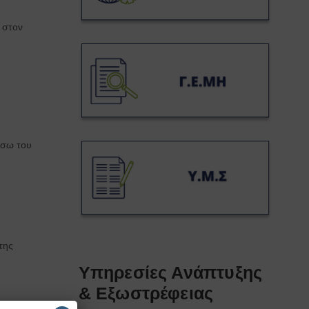
 στον
έσω του
της
Υπηρεσίες Ανάπτυξης
& Εξωστρέφειας
OD