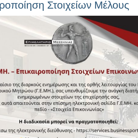
ροποίηση Στοιχείων Μέλους
εις-Συνέδρια-Σεμινάρια
,
Μελέτες-Έρευνες
2026 και ώρα 19:30, η παρουσίαση των αποτελεσμάτων της μελέτης τ
χείρηση στην ψηφιακή εποχή: πως να
άτες σας»
εις-Συνέδρια-Σεμινάρια
 εγγεγραμμένους χρήστες της ιστοσελίδας: mse-dam.gr τη δυνατότητα
ρονης εκπαίδευσης με θέμα: «Ασφαλής …
πιμελητήριο Μεσσηνίας 25.06.2026
εις-Συνέδρια-Σεμινάρια
,
Οικονομία
γματοποίησαν στο Επιμελητήριο Μεσσηνίας η Α.Ε. Πρέσβης του Μεξι