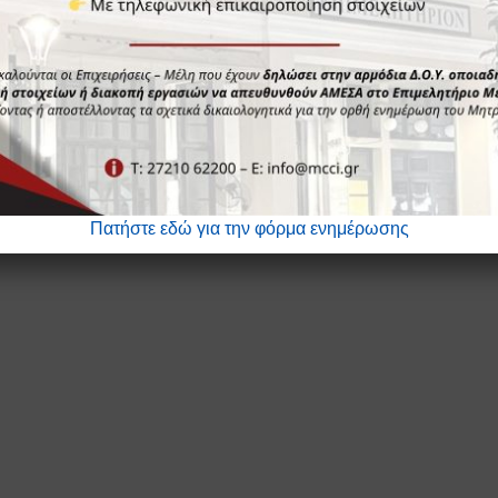
1
2
3
…
6
Επό
Πατήστε εδώ για την φόρμα ενημέρωσης