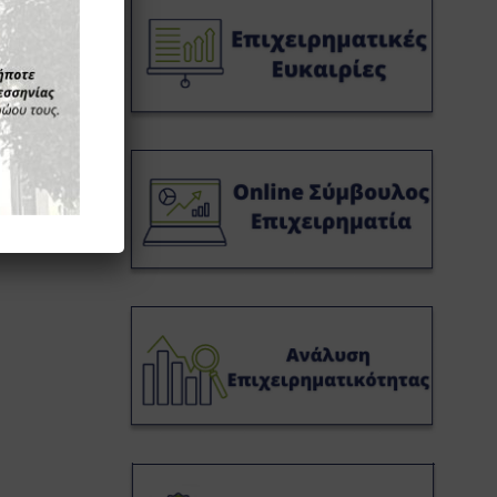
μενο »