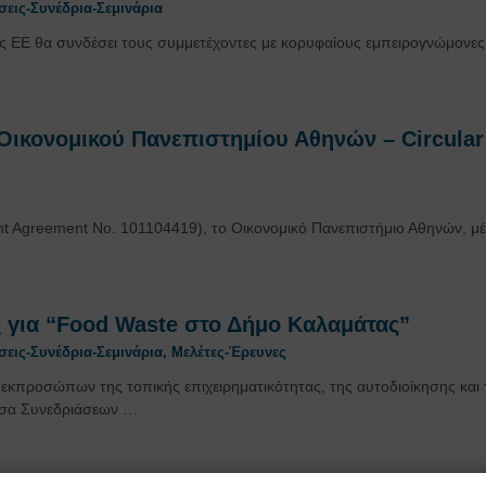
εις-Συνέδρια-Σεμινάρια
ης ΕΕ θα συνδέσει τους συμμετέχοντες με κορυφαίους εμπειρογνώμονες
ικονομικού Πανεπιστημίου Αθηνών – Circular
ant Agreement No. 101104419), το Οικονομικό Πανεπιστήμιο Αθηνών, μ
 για “Food Waste στο Δήμο Καλαμάτας”
εις-Συνέδρια-Σεμινάρια
,
Μελέτες-Έρευνες
προσώπων της τοπικής επιχειρηματικότητας, της αυτοδιοίκησης και 
υσα Συνεδριάσεων …
το Πανεπιστήμιο Πελοποννήσου με θέμα “FO