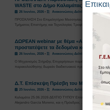
Επικαι
WASTE στο Δήμο Καλαμάτας”
26 Ιουνίου, 2026
Ανακοινώσεις-Δελτία Τύπου
,
Εκδηλώσ
•
ΠΡΟΣΚΛΗΣΗ Στο Επιμελητήριο Μεσσηνίας τη Δευτέρα 29.06.
Τμήματος Επιστήμης και Τεχνολογίας Τροφίμων …
ΔΩΡΕΑΝ webinar με θέμα «Ασφαλής Επι
προστατέψετε τα δεδομένα και τους πελ
26 Ιουνίου, 2026
Ανακοινώσεις-Δελτία Τύπου
,
Εκδηλώσ
•
Ο Μηχανισμός Στήριξης Επιχειρήσεων παρέχει σε όλους τους
παρακολούθησης δωρεάν διαδικτυακού προγράμματος ασύγχ
Δ.Τ. Επίσκεψη Πρέσβη του Μεξικό στο Ε
25 Ιουνίου, 2026
Ανακοινώσεις-Δελτία Τύπου
,
Εκδηλώσ
•
Καλαμάτα 25.06.2026 ΔΕΛΤΙΟ ΤΥΠΟΥ Επίσκεψη εργασίας πρα
Alejandro García Moreno, και η Πρόεδρος …