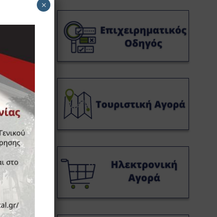
×
ου
κό κ.